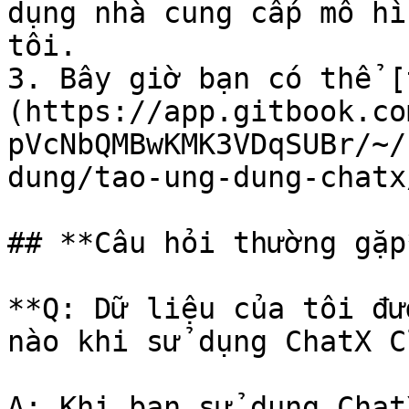
dụng nhà cung cấp mô hì
tôi.

3. Bây giờ bạn có thể [
(https://app.gitbook.co
pVcNbQMBwKMK3VDqSUBr/~/
dung/tao-ung-dung-chatx
## **Câu hỏi thường gặp*
**Q: Dữ liệu của tôi đư
nào khi sử dụng ChatX C
A: Khi bạn sử dụng Chat