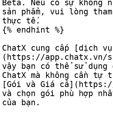
Beta. Nếu có sự không n
sản phẩm, vui lòng tham
thực tế.

{% endhint %}

ChatX cung cấp [dịch vụ
(https://app.chatx.vn/s
vậy bạn có thể sử dụng 
ChatX mà không cần tự t
[Gói và Giá cả](https:/
và chọn gói phù hợp nhấ
của bạn.
