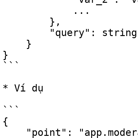
            ...

        },

        "query": string | null  

    }

}

```

* Ví dụ

```

{

    "point": "app.moderation.input",
