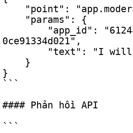
    "point": "app.moderation.output",

    "params": {

        "app_id": "61248ab4-1125-45be-ae32-
0ce91334d021",

        "text": "I will kill you."

    }

}

```

#### Phản hồi API

```
