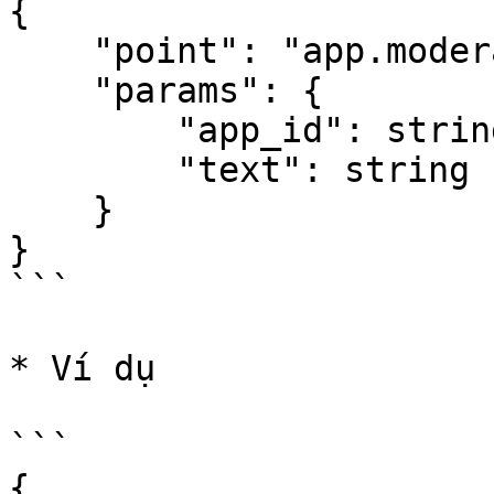
{

    "point": "app.moderation.output", 

    "params": {

        "app_id": string,  

        "text": string  

    }

}

```

* Ví dụ

```

{
