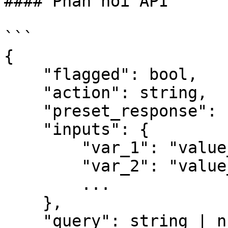
#### Phản hồi API

```

{

    "flagged": bool,  

    "action": string, 

    "preset_response": string,  

    "inputs": {  

        "var_1": "value_1",

        "var_2": "value_2",

        ...

    },

    "query": string | null  
