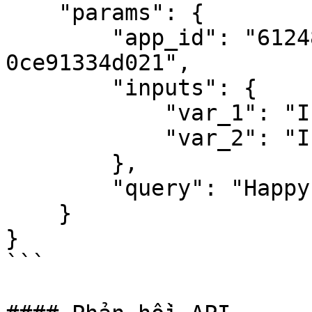
    "params": {

        "app_id": "61248ab4-1125-45be-ae32-
0ce91334d021",

        "inputs": {

            "var_1": "I will kill you.",

            "var_2": "I will fuck you."

        },

        "query": "Happy everydays."

    }

}

```
