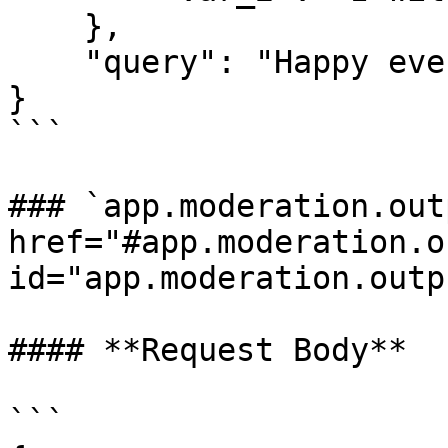
    },

    "query": "Happy everydays."

}

```

### `app.moderation.out
href="#app.moderation.o
id="app.moderation.outp
#### **Request Body**

```
