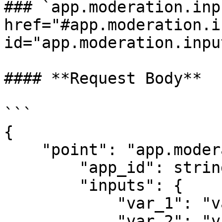
### `app.moderation.inp
href="#app.moderation.i
id="app.moderation.inpu
#### **Request Body**

```

{

    "point": "app.moderation.input", 

        "app_id": string,  

        "inputs": {  

            "var_1": "value_1",

            "var_2": "value_2",
