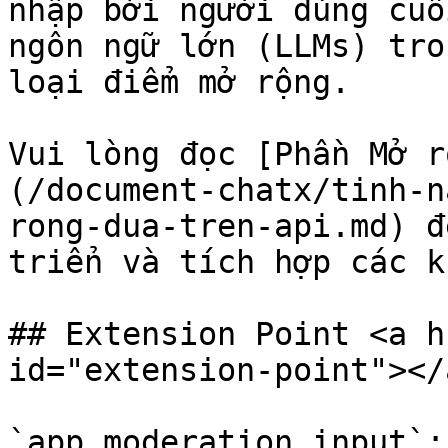
nhập bởi người dùng cuố
ngôn ngữ lớn (LLMs) tro
loại điểm mở rộng.

Vui lòng đọc [Phần Mở r
(/document-chatx/tinh-n
rong-dua-tren-api.md) đ
triển và tích hợp các k
## Extension Point <a h
id="extension-point"></a
`app.moderation.input`: