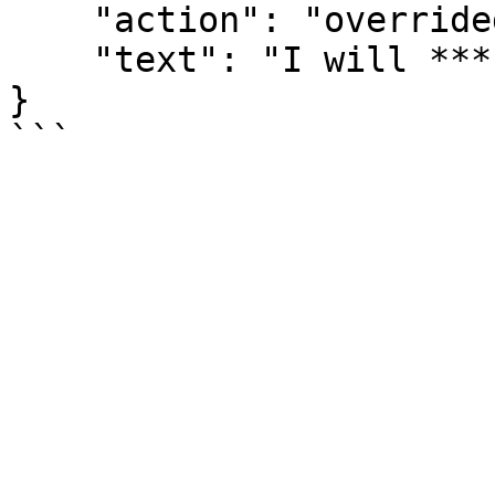
    "action": "overrided",

    "text": "I will *** you."

}
