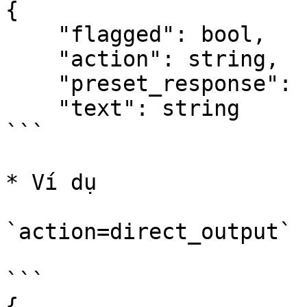
{

    "flagged": bool,  

    "action": string, 

    "preset_response": string,  

    "text": string  

```

* Ví dụ

`action=direct_output`

```

{
