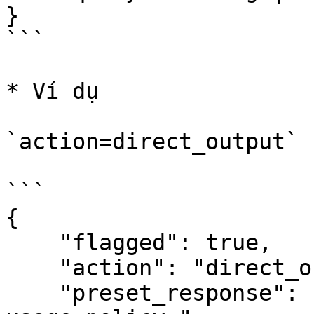
}

```

* Ví dụ

`action=direct_output`

```

{

    "flagged": true,

    "action": "direct_output",

    "preset_response": "Your content violates our 