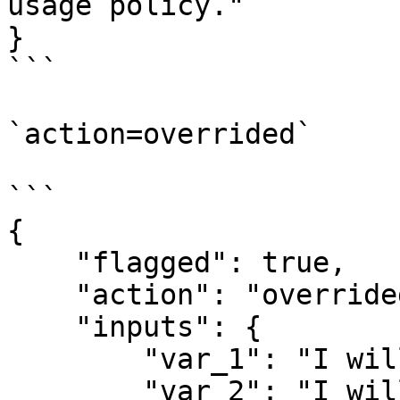
usage policy."

}

```

`action=overrided`

```

{

    "flagged": true,

    "action": "overrided",

    "inputs": {

        "var_1": "I will *** you.",

        "var_2": "I will *** you."
