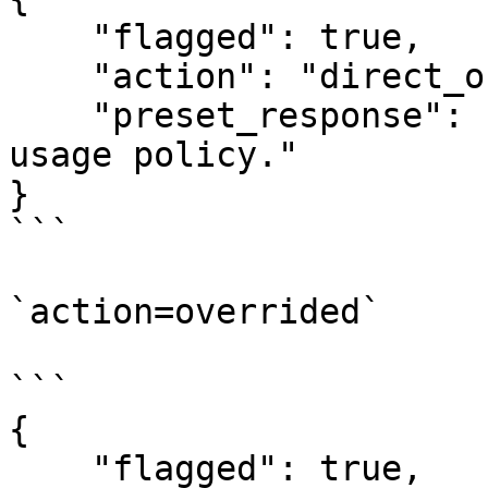
    "flagged": true,

    "action": "direct_output",

    "preset_response": "Your content violates our 
usage policy."

}

```

`action=overrided`

```

{

    "flagged": true,
