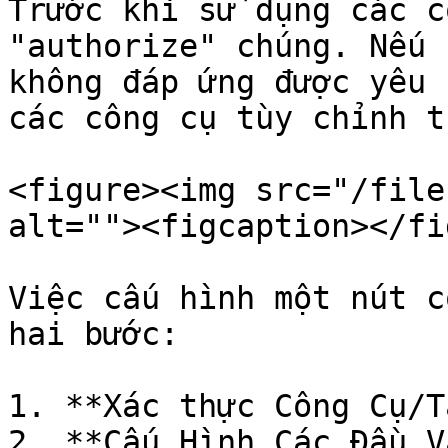
Trước khi sử dụng các c
"authorize" chúng. Nếu 
không đáp ứng được yêu 
các công cụ tùy chỉnh t
<figure><img src="/file
alt=""><figcaption></fi
Việc cấu hình một nút c
hai bước:

1. **Xác thực Công Cụ/T
2. **Cấu Hình Các Đầu V