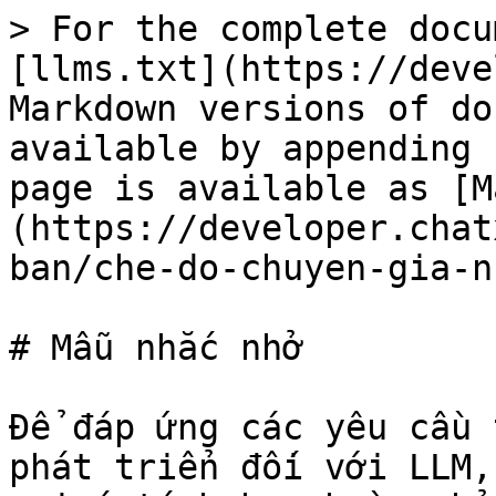
> For the complete docu
[llms.txt](https://deve
Markdown versions of do
available by appending 
page is available as [M
(https://developer.chat
ban/che-do-chuyen-gia-n
# Mẫu nhắc nhở

Để đáp ứng các yêu cầu 
phát triển đối với LLM,