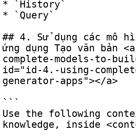
* `History`

* `Query`

## 4. Sử dụng các mô hì
ứng dụng Tạo văn bản <a
complete-models-to-buil
id="id-4.-using-complet
generator-apps"></a>

```

Use the following conte
knowledge, inside <cont