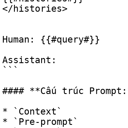
</histories>

Human: {{#query#}}

Assistant: 

```

#### **Cấu trúc Prompt:*
* `Context`

* `Pre-prompt`
