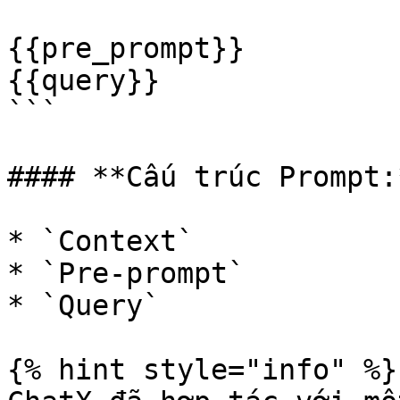
{{pre_prompt}}

{{query}}

```

#### **Cấu trúc Prompt:*
* `Context`

* `Pre-prompt`

* `Query`

{% hint style="info" %}
