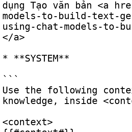
dụng Tạo văn bản <a hre
models-to-build-text-ge
using-chat-models-to-bu
</a>

* **SYSTEM**

```

Use the following conte
knowledge, inside <cont
<context>
