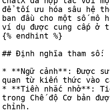
ChatX đã hợp tác với mộ
để tối ưu hóa sâu hệ th
ban đầu cho một số mô h
ví dụ được cung cấp ở tr
{% endhint %}

## Định nghĩa tham số:

* **Ngữ cảnh**: Được sử
quan từ kiến thức vào c
* **Tiền nhắc nhở**: Ti
trong Chế độ Cơ bản đượ
chỉnh.
