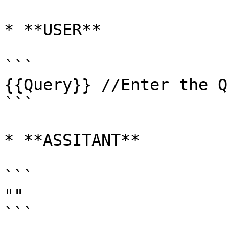
* **USER**

```

{{Query}} //Enter the Q
```

* **ASSITANT**

```

""

```
