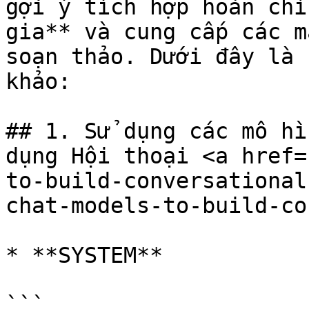
gợi ý tích hợp hoàn chỉ
gia** và cung cấp các m
soạn thảo. Dưới đây là 
khảo:

## 1. Sử dụng các mô hì
dụng Hội thoại <a href=
to-build-conversational
chat-models-to-build-co
* **SYSTEM**

```
