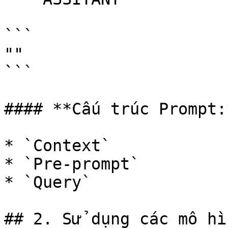
```

""

```

#### **Cấu trúc Prompt:*
* `Context`

* `Pre-prompt`

* `Query`

## 2. Sử dụng các mô hì