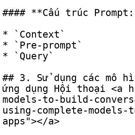
#### **Cấu trúc Prompt:*
* `Context`

* `Pre-prompt`

* `Query`

## 3. Sử dụng các mô hì
ứng dụng Hội thoại <a h
models-to-build-convers
using-complete-models-t
apps"></a>
