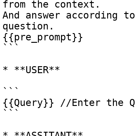
from the context.

And answer according to
question.

{{pre_prompt}}

```

* **USER**

```

{{Query}} //Enter the Q
```

* **ASSITANT**
